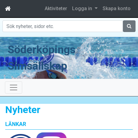
Aktiviteter
Logga in
Skapa konto
Sök
Söderköpings
Simsällskap
Nyheter
LÄNKAR